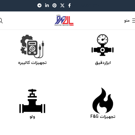
021-88521630
منو
ابزاردقیق
تجهیزات کالیبره
تجهیزات F&G
ولو