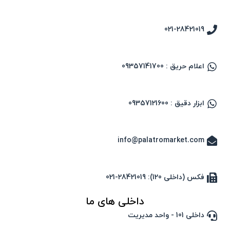
021-28421019
اعلام حریق : 09357141700
ابزار دقیق : 09357121600
info@palatromarket.com
فکس (داخلی 120): 28421019-021
داخلی های ما
داخلی 101 - واحد مدیریت