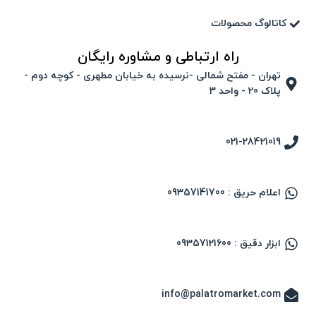
کاتالوگ محصولات
راه ارتباطی و مشاوره رایگان
تهران - مفتح شمالی -نرسیده به خیابان مطهری - کوچه دوم -
پلاک 20 - واحد ۳
021-28421019
اعلام حریق : 09357141700
ابزار دقیق : 09357121600
info@palatromarket.com