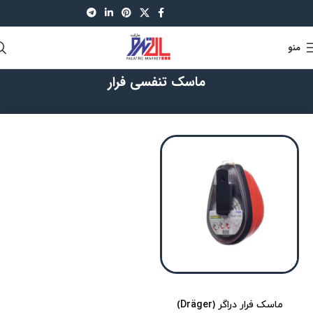
021-88521630
منو
ماسک تنفسی فرار
ماسک فرار دراگر (Dräger)