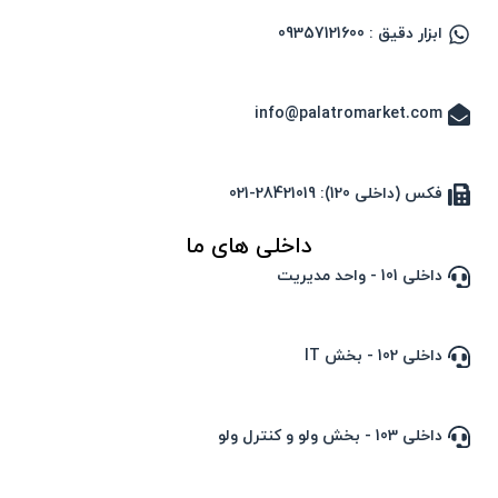
ابزار دقیق : 09357121600
info@palatromarket.com
فکس (داخلی 120): 28421019-021
داخلی های ما
داخلی 101 - واحد مدیریت
داخلی 102 - بخش IT
داخلی 103 - بخش ولو و کنترل ولو