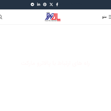
021-88521630
منو
راه های ارتباط با پالاترو مارکت
تامین کننده تجهیزات پتروشیمی و پالایشگاههای نفت و گاز