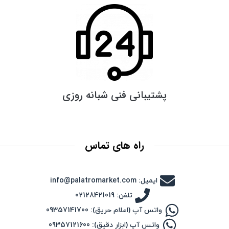
پشتیبانی فنی شبانه روزی
راه های تماس
ایمیل: info@palatromarket.com
تلفن: 02128421019
واتس آپ (اعلام حریق): 09357141700
واتس آپ (ابزار دقیق): 09357121600