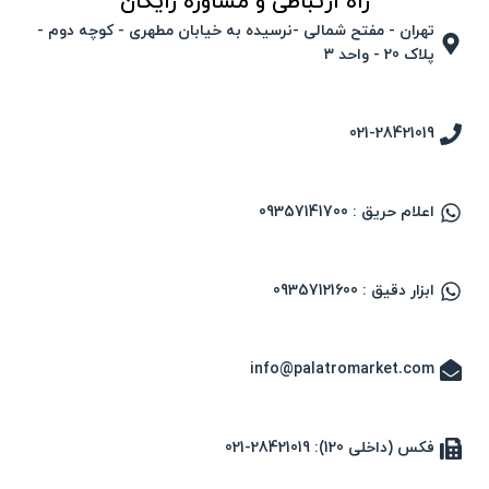
راه ارتباطی و مشاوره رایگان
تهران - مفتح شمالی -نرسیده به خیابان مطهری - کوچه دوم -
پلاک 20 - واحد ۳
021-28421019
اعلام حریق : 09357141700
ابزار دقیق : 09357121600
info@palatromarket.com
فکس (داخلی 120): 28421019-021