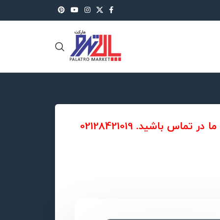
س باشید. 02128421019