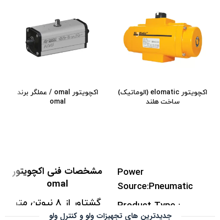
اکچویتور elomatic (الوماتیک)
اکچویتور omal / عملگر برند
ساخت هلند
omal
مشخصات فنی اکچویتور
Power
omal
Source:‌Pneumatic
گشتاور از 8 نیوتن متر
Product Type :
جدیدترین های تجهیزات ولو و کنترل ولو
تا 8000 نیوتن متر