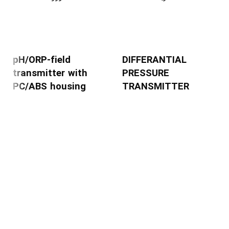
ATEX/IECEx, 5 x M25
entries
pH/ORP-field
DIFFERANTIAL
transmitter with
PRESSURE
PC/ABS housing
TRANSMITTER
EJA110A - EMS5B-
Product name:
92DA/KU2
Mycom S CPM153
YOKOGAWA
Extended order code:
Output Signal :E: 4 to
CPM153-A3B50B000
20 mA DC with digital
communication
(HART protocol,
refer to GS
برندهای ما
01C22T01-00EN)