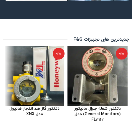
جدیدترین های تجهیزات F&G
ویژه
ویژه
دتکتور شعله جنرال مانیتور
دتکتور گاز ضد انفجار هانیول
(General Monitors) مدل
مدل XNX
FL3112