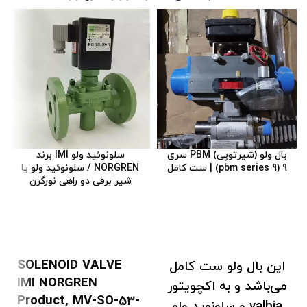
Pneumatic Rack and
فلنج نصب شده طبق
Pinion Actuator
استاندارد EN ISO 5211
Actuation: Quarter-
F03 - F04 - F05 - F07
turn
- F10 - F12 - F14 - F16
Certifications:
- F25.
ROHS3, REACH,
زاویه چرخش: 92 درجه
ATEX, PED and
(-1 درجه، +91 درجه)
Machinery Directives,
گشتاور: به طور
بال ولو (شیرتوپی) PBM سری
سلونوئید ولو IMI برند
9 (pbm series 9) | ست کامل
NORGREN / سلونوئید ولو یا
SIL3, IP66/67
مستقیم با عرضه هوا
شیر برقی دو راهی نورگرن
متناسب است.
نسخه ATEX مطابق با
دستورالعمل
2014/34/EU.
SOLENOID VALVE
این بال ولو
ست کامل
شرایط کاری در
دمای از
IMI NORGREN
می‌باشد و به اکچویتور
-20 تا +80 درجه
Product, MV-SO-53-
valbia و سلونوید ولو