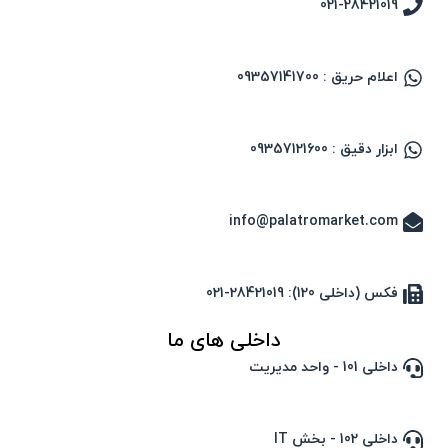
021-28421019
اعلام حریق : 09357141700
ابزار دقیق : 09357121600
info@palatromarket.com
فکس (داخلی 120): 28421019-021
داخلی های ما
داخلی 101 - واحد مدیریت
داخلی 102 - بخش IT