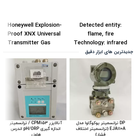
Honeywell Explosion-
Detected entity:‌
Proof XNX Universal
flame, fire
Transmitter Gas
Technology:‌
infrared
Detector
XNX-
Application:
for fire
جدیدترین های ابزار دقیق
AMAV-RNNNN
safety applications
ترانسمیتر دتکتور گاز
ضد انفجار یونیورسال
هانیول آمریکا مدل
XNX-AMAV-RNNNN
HART over 4-20mA
output and 3
DP ترانسمیتر یوکوگاوا مدل
آنالایزر CPM153 / ترانسمیتر
fault/alarm relays
EJA110A (ترانسمیتر اختلاف
اندازه گیری pH/ORP اندرس
فشار)
هاوزر