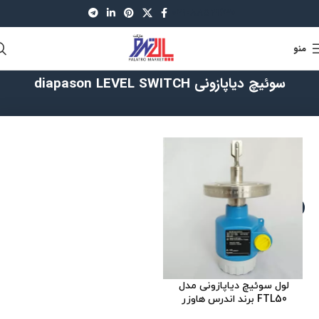
021-88521630
منو
سوئیچ دیاپازونی diapason LEVEL SWITCH
لول سوئیچ دیاپازونی مدل
FTL50 برند اندرس هاوزر