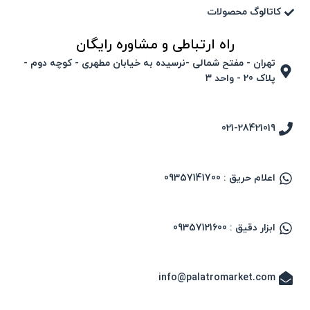
کاتالوگ محصولات
راه ارتباطی و مشاوره رایگان
تهران - مفتح شمالی -نرسیده به خیابان مطهری - کوچه دوم -
پلاک 20 - واحد ۳
021-28421019
اعلام حریق : 09357141700
ابزار دقیق : 09357121600
info@palatromarket.com