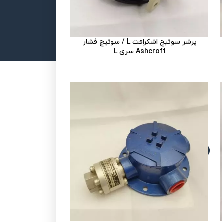
پرشر سوئیچ اشکرافت L / سوئیچ فشار
Ashcroft سری L