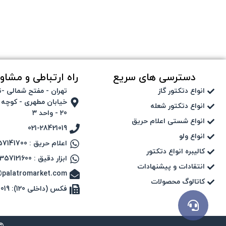
دسترسی های سریع
راه ارتباطی و مشاور
انواع دتکتور گاز
تهران - مفتح شمالی -ن
خیابان مطهری - کوچه 
انواع دتکتور شعله
20 - واحد ۳
انواع شستی اعلام حریق
021-28421019
انواع ولو
اعلام حریق : 09357141700
کالیبره انواع دتکتور
ابزار دقیق : 09357121600
انتقادات و پیشنهادات
@palatromarket.com
کاتالوگ محصولات
فکس (داخلی 120): 28421019-021