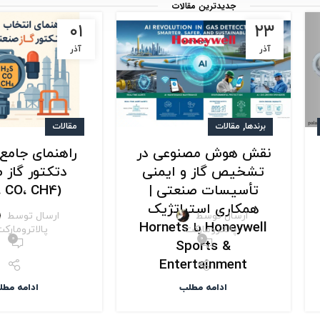
جدیدترین مقالات
۰۱
۲۳
آذر
آذر
,
برندها
مقالات
مقالات
نقش هوش مصنوعی در
راهنمای جامع
تشخیص گاز و ایمنی
دتکتور گاز 
تأسیسات صنعتی |
(H2S، CO، CH4)
همکاری استراتژیک
ارسال توسط
ارسال توسط
Honeywell با Hornets
پالاترومارکت
پالاترومارک
۰
۰
Sports &
Entertainment
ادامه مطلب
ادامه مطل