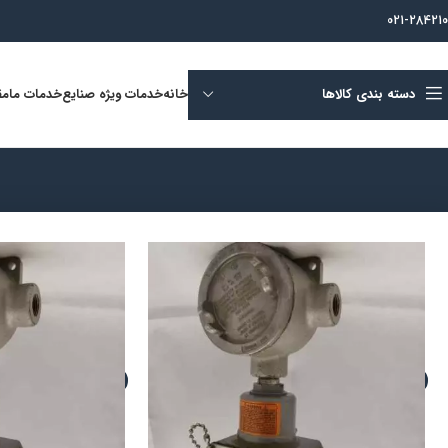
021-284210
دسته بندی کالاها
خانه
خدمات ویژه صنایع
خدمات ما
مق