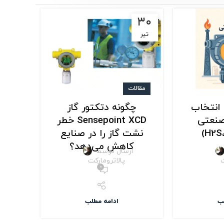
۱۲
۳۰
تیر
خرداد
مقالات
مقالا
 انتخاب
چگونه دتکتور گاز
بهت
صنعتی
Sensepoint XCD خطر
حر
نشت گاز را در صنایع
کاهش می‌دهد؟
ارسال توسط
ا
ت
پالاترومارکت
۰
ب
ادامه مطلب