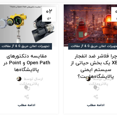
۰۲
دی
,
,
هیزات اعلان حریق F & G
مقالات
تجهیزات اعلان حریق F & G
مقالات
را فلاشر ضد انفجار
مقایسه دتکتورهای
XB11 یک بخش حیاتی از
Open Path و Point در
سیستم ایمنی
پالایشگاه‌ها
پالایشگاه‌هاست؟
ارسال توسط
ارسال توسط
پالاترومارکت
پالاترومارکت
۰
۰
ادامه مطلب
ادامه مطلب