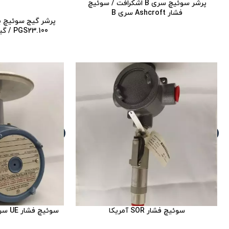
پرشر سوئیچ سری B اشکرافت / سوئیچ
فشار Ashcroft سری B
پرشر گیج سوئیچ ب
PGS23.100 / گیج سوئیچ فشار ویکا
سوئیچ فشار SOR آمریکا
سوئیچ فشار UE سری ATEX J120 مدل531