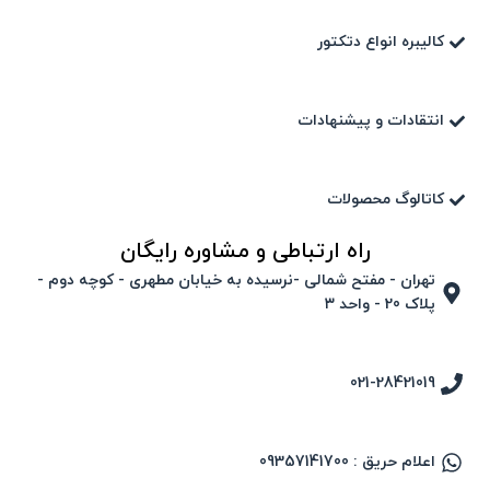
کالیبره انواع دتکتور
انتقادات و پیشنهادات
کاتالوگ محصولات
راه ارتباطی و مشاوره رایگان
تهران - مفتح شمالی -نرسیده به خیابان مطهری - کوچه دوم -
پلاک 20 - واحد ۳
021-28421019
اعلام حریق : 09357141700