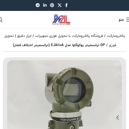
021-88521630
منو
پالاترومارکت
/
فروشگاه پالاترومارکت با تحویل فوری تجهیزات
/
ابزار دقیق | تحویل
فوری
/
DP ترانسمیتر یوکوگاوا مدل EJA110A (ترانسمیتر اختلاف فشار)