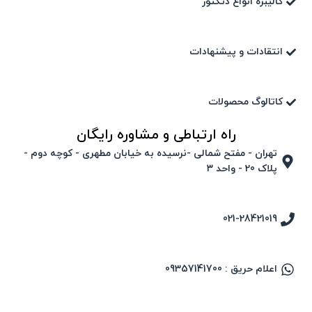
کالیبره انواع دتکتور
انتقادات و پیشنهادات
کاتالوگ محصولات
راه ارتباطی و مشاوره رایگان
تهران - مفتح شمالی -نرسیده به خیابان مطهری - کوچه دوم -
پلاک 20 - واحد ۳
021-28421019
اعلام حریق : 09357141700