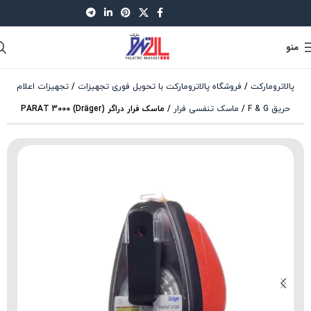
021-88521630
منو
پالاترومارکت
/
فروشگاه پالاترومارکت با تحویل فوری تجهیزات
/
تجهیزات اعلام
حریق F & G
/
ماسک تنفسی فرار
/
ماسک فرار دراگر (Dräger) PARAT 3000