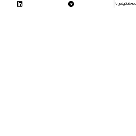
ه اصلی
دسته بندی
تماس با ما
ما را روی نقشه دنبال کنید
©کلیه حقوق متعلق به
رسپینا تجارت آرسس
(
پالاترومارکت
)
می‌باشد.