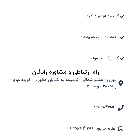
کالیبره انواع دتکتور
انتقادات و پیشنهادات
کاتالوگ محصولات
راه ارتباطی و مشاوره رایگان
تهران - مفتح شمالی -نرسیده به خیابان مطهری - کوچه دوم -
پلاک 20 - واحد ۳
021-28421019
اعلام حریق : 09357141700