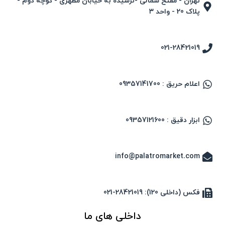
تهران - مفتح شمالی -نرسیده به خیابان مطهری - کوچه دوم -
پلاک 20 - واحد ۳
021-28421019
اعلام حریق : 09357141700
ابزار دقیق : 09357121600
info@palatromarket.com
فکس (داخلی 120): 28421019-021
داخلی های ما