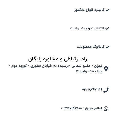
کالیبره انواع دتکتور
انتقادات و پیشنهادات
کاتالوگ محصولات
راه ارتباطی و مشاوره رایگان
تهران - مفتح شمالی -نرسیده به خیابان مطهری - کوچه دوم -
پلاک 20 - واحد ۳
021-28421019
اعلام حریق : 09357141700