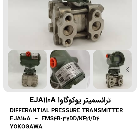
ترانسمیتر یوکوگاوا EJA110A
DIFFERANTIAL PRESSURE TRANSMITTER
EJA110A – EMS4B-37DD/KF21/D4
YOKOGAWA