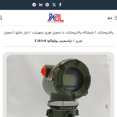
021-88521630
منو
پالاترومارکت
/
فروشگاه پالاترومارکت با تحویل فوری تجهیزات
/
ابزار دقیق | تحویل
فوری
/
ترانسمیتر یوکوگاوا EJA110A