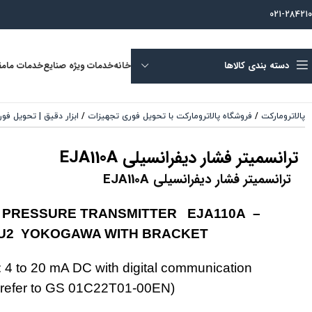
021-284210
دسته بندی کالاها
خانه
خدمات ویژه صنایع
خدمات ما
مق
پالاترومارکت
/
فروشگاه پالاترومارکت با تحویل فوری تجهیزات
/
ابزار دقیق | تحویل فو
ترانسمیتر فشار دیفرانسیلی EJA110A
ترانسمیتر فشار دیفرانسیلی EJA110A
L PRESSURE TRANSMITTER EJA110A –
KU2 YOKOGAWA WITH BRACKET
: 4 to 20 mA DC with digital communication
 refer to GS 01C22T01-00EN)