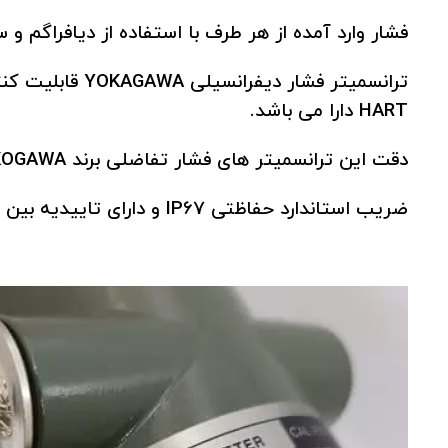
فشار وارد آمده از هر طرف با استفاده از دیافراگم و
HART دارا می باشد.
دقت این ترانسمیتر های فشار تفاضلی برند YOKOGAWA معادل ±0.065 % می باشد.
ضریب استاندارد حفاظتی IP67 و دارای تاییدیه بین المللی و گواهی های FM,CENELEC ATEX,CSA,TIIS,LECEX می‌باشد.