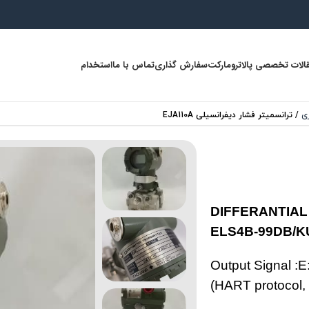
الات تخصصی پالاترومارکت
سفارش گذاری
تماس با ما
استخدام
ری
/
ترانسمیتر فشار دیفرانسیلی EJA110A
DIFFERANTIA
ELS4B-99DB/
Output Signal :E
(HART protocol,