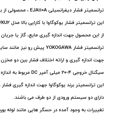
ترانسمیتر فشار دیفرانسیلی EJA110A ، محصولی از برند YOKOGAWA می باشد.
این ترانسمیتر فشار یوکوگاوا با کارایی بالا مدل EJA110A – ELS4B-99DB/KU2 می باشد.
از این محصول جهت اندازه گیری مایع، گاز یا جریا
ترانسمیتر فشار YOKOGAWA پیش رو نیز مانند سایر ترنسمیتر ها؛
جهت اندازه گیری و ارائه اختلاف فشار بین دو مخزن
سیگنال خروجی 4-20 میلی آمپر DC مربوط به اندازه گیری فشار تفاضلی اندازه گیری شده است.
این ترانسمیتر برند یوکوگاوا جهت اندازه گیری فشار د
دارای دو سیستم ورودی از دو طرف می باشند.
تغییرات به وجود آمده در حسگر هایی مانند لوله ب