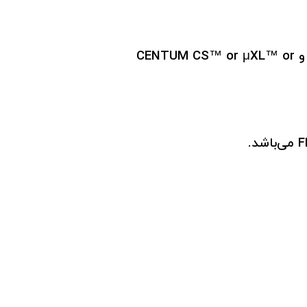
ترانسمیتر فشار دیفرانسیلی YOKAGAWA قابلیت کنترل از راه دور و نظارت از طریق ارتباطات terminal BRAIN و CENTUM CS™ or μXL™ or