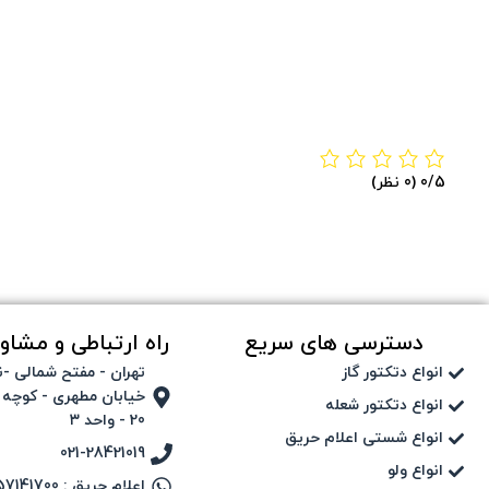
‫0/5
‫(0 نظر)
دسترسی های سریع
راه ارتباطی و مشاور
انواع دتکتور گاز
تهران - مفتح شمالی -ن
خیابان مطهری - کوچه 
انواع دتکتور شعله
20 - واحد ۳
انواع شستی اعلام حریق
021-28421019
انواع ولو
اعلام حریق : 09357141700