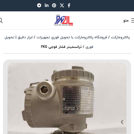
021-88521630
منو
پالاترومارکت
/
فروشگاه پالاترومارکت با تحویل فوری تجهیزات
/
ابزار دقیق | تحویل
فوری
/
ترانسمیتر فشار فوجی FKG