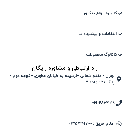
کالیبره انواع دتکتور
انتقادات و پیشنهادات
کاتالوگ محصولات
راه ارتباطی و مشاوره رایگان
تهران - مفتح شمالی -نرسیده به خیابان مطهری - کوچه دوم -
پلاک 20 - واحد ۳
021-28421019
اعلام حریق : 09357141700