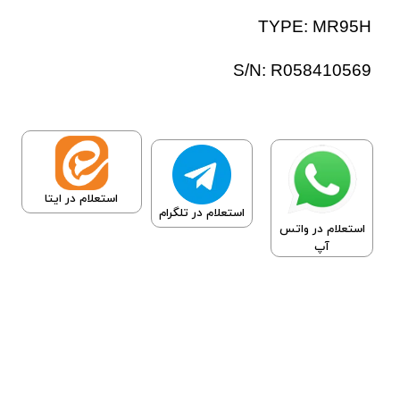
TYPE: MR95H
S/N: R058410569
استعلام در ایتا
استعلام در تلگرام
استعلام در واتس
آپ