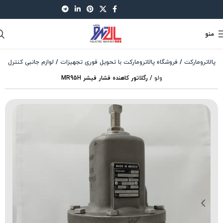
021-88521630
منو
پالاترومارکت
/
فروشگاه پالاترومارکت با تحویل فوری تجهیزات
/
لوازم جانبی کنترل
ولو
/
رگلاتور کاهنده فشار فیشر MR95H