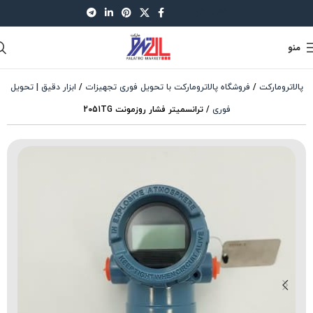
021-88521630
منو
پالاترومارکت
/
فروشگاه پالاترومارکت با تحویل فوری تجهیزات
/
ابزار دقیق | تحویل
فوری
/
ترانسمیتر فشار روزمونت 2051TG