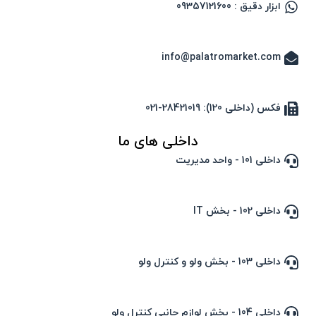
ابزار دقیق : 09357121600
info@palatromarket.com
فکس (داخلی 120): 28421019-021
داخلی های ما
داخلی 101 - واحد مدیریت
داخلی 102 - بخش IT
داخلی 103 - بخش ولو و کنترل ولو
داخلی 104 - بخش لوازم جانبی کنترل ولو