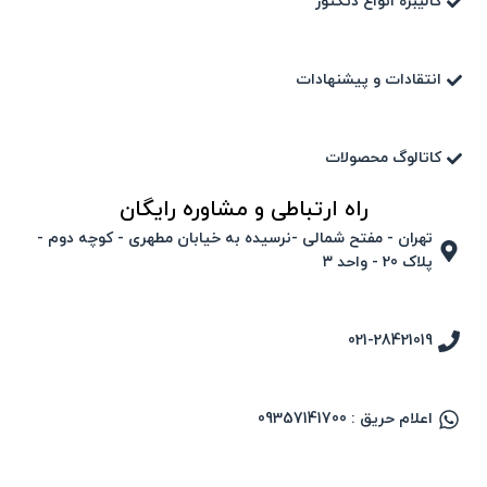
کالیبره انواع دتکتور
انتقادات و پیشنهادات
کاتالوگ محصولات
راه ارتباطی و مشاوره رایگان
تهران - مفتح شمالی -نرسیده به خیابان مطهری - کوچه دوم -
پلاک 20 - واحد ۳
021-28421019
اعلام حریق : 09357141700