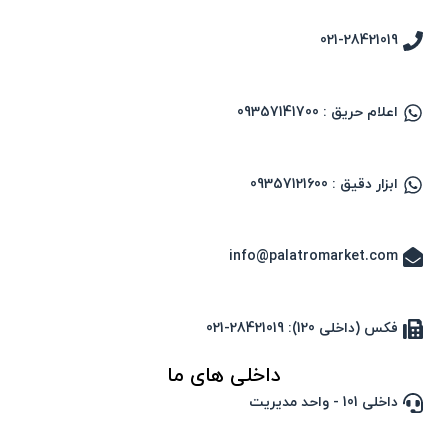
021-28421019
اعلام حریق : 09357141700
ابزار دقیق : 09357121600
info@palatromarket.com
فکس (داخلی 120): 28421019-021
داخلی های ما
داخلی 101 - واحد مدیریت