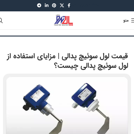
021-88521630
منو
قیمت لول سوئیچ پدالی | مزایای استفاده از
لول سوئیچ پدالی چیست؟