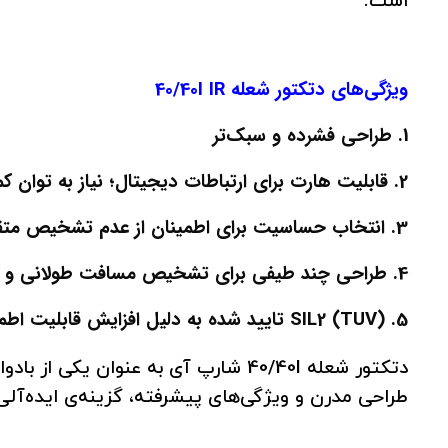
است.
ویژگی‌های دتکتور شعله 40/40I IR
1. طراحی فشرده و سبک‌تر
2. قابلیت هارت برای ارتباطات دیجیتال؛ نیاز به توان کمتر
3. انتخاب حساسیت برای اطمینان از عدم تشخیص متقاطع منطقه
4. طراحی چند طیفی برای تشخیص مسافت طولانی و ایمنی بالا در اعلان هشدار
5. SIL2 (TUV) تایید شده به دلیل افزایش قابلیت اطمینان به استاندارد IEC 61508
دتکتور شعله 40/40I شارپ آی به عنوان
طراحی مدرن و ویژگی‌های پیشرفته، گزینه‌ی ایده‌آ