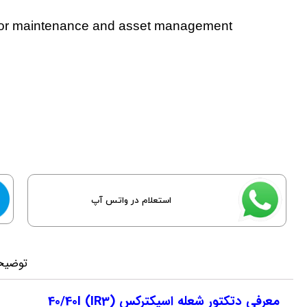
for maintenance and asset management
استعلام در واتس آپ
توضیح
معرفی دتکتور شعله اسپکترکس 40/40I (IR3)