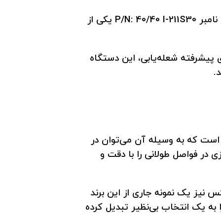
دتکتور شعله اسپکترکس 40/40I (IR3) با مدل‌های مختلفی در بازار موجود است، اما مدل 40/40I (IR3) با پارت نامبر P/N: 40/40 I-211S30 یکی از
 پیشرفته شعله‌یابی، این دستگاه
.
کتور شعله 40/40I (IR3) از برند شارپ آی اسپکترکس، یک دتکتور طیف چندگانه مبتنی بر سه باند IR (IR3) است که به وسیله آن می‌توان در
در فواصل طولانی را با دقت و
نیز یک نمونه جاری از این برند
ا به یک انتخاب بی‌نظیر تبدیل کرده