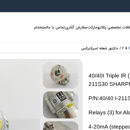
الات تخصصی پالاترومارکت
سفارش گذاری
تماس با ما
استخدام
/
دتکتور شعله اسپکترکس
40/40I Triple IR
211S30 SHARP
Relays (3) for Al
4-20mA (steppe