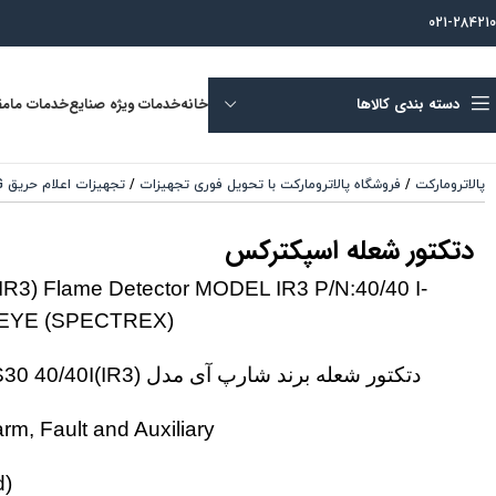
021-284210
دسته بندی کالاها
خانه
خدمات ویژه صنایع
خدمات ما
مق
پالاترومارکت
/
فروشگاه پالاترومارکت با تحویل فوری تجهیزات
/
تجهیزات اعلام حریق F & G
دتکتور شعله اسپکترکس
 (IR3) Flame Detector MODEL IR3 P/N:40/40 I-
EYE (SPECTREX)
دتکتور شعله برند شارپ آی مدل P/N:40/40 I-211S30 40/40I(IR3)
arm, Fault and Auxiliary
d)