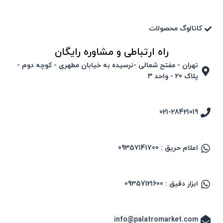
کاتالوگ محصولات
راه ارتباطی و مشاوره رایگان
تهران - مفتح شمالی -نرسیده به خیابان مطهری - کوچه دوم -
پلاک 20 - واحد ۳
021-28421019
اعلام حریق : 09357141700
ابزار دقیق : 09357121600
info@palatromarket.com