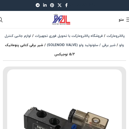
021-88521630
منو
پالاترومارکت
/
فروشگاه پالاترومارکت با تحویل فوری تجهیزات
/
لوازم جانبی کنترل
ولو
/
شیر برقی / سلونوئید ولو (SOLENOID VALVE)
/
شیر برقی کتابی پنوماتیک
5/2 نوجیکس