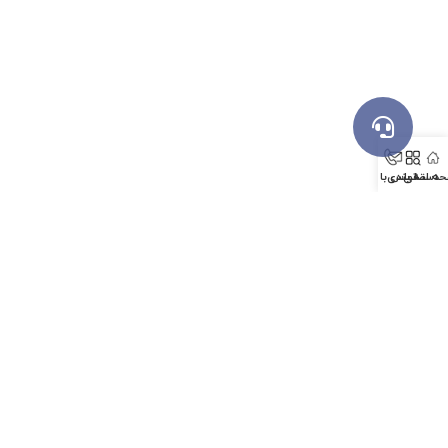
ه اصلی
دسته بندی
تماس با ما
©کلیه حقوق متعلق به
رسپینا تجارت آرسس
(
پالاترومارکت
)
می‌باشد.