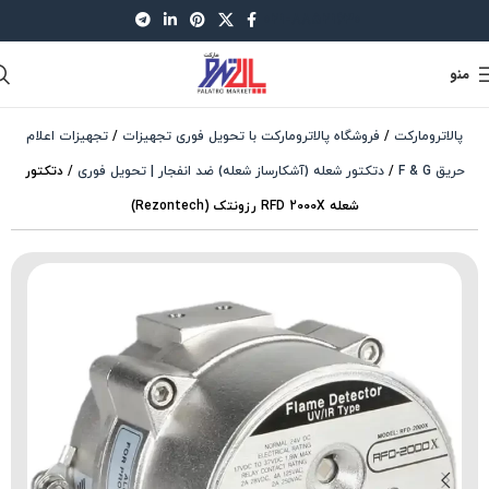
021-88521630
منو
پالاترومارکت
/
فروشگاه پالاترومارکت با تحویل فوری تجهیزات
/
تجهیزات اعلام
حریق F & G
/
دتکتور شعله (آشکارساز شعله) ضد انفجار | تحویل فوری
/
دتکتور
شعله RFD 2000X رزونتک (Rezontech)