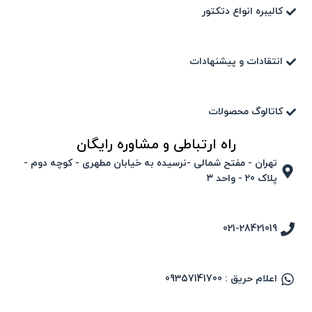
کالیبره انواع دتکتور
انتقادات و پیشنهادات
کاتالوگ محصولات
راه ارتباطی و مشاوره رایگان
تهران - مفتح شمالی -نرسیده به خیابان مطهری - کوچه دوم -
پلاک 20 - واحد ۳
021-28421019
اعلام حریق : 09357141700