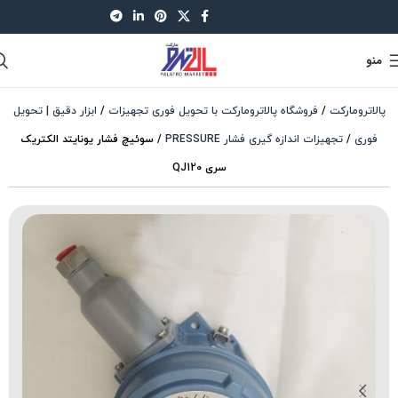
021-88521630
منو
پالاترومارکت
/
فروشگاه پالاترومارکت با تحویل فوری تجهیزات
/
ابزار دقیق | تحویل
فوری
/
تجهیزات اندازه گیری فشار PRESSURE
/
سوئیچ فشار یونایتد الکتریک
سری QJ120