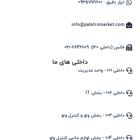
ابزار دقیق : 09357121600
info@palatromarket.com
فکس (داخلی 120): 28421019-021
داخلی های ما
داخلی 101 - واحد مدیریت
داخلی 102 - بخش IT
داخلی 103 - بخش ولو و کنترل ولو
داخلی 104 - بخش لوازم جانبی کنترل ولو