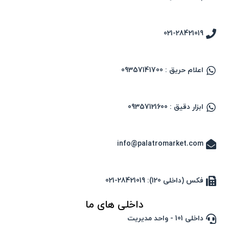
021-28421019
اعلام حریق : 09357141700
ابزار دقیق : 09357121600
info@palatromarket.com
فکس (داخلی 120): 28421019-021
داخلی های ما
داخلی 101 - واحد مدیریت