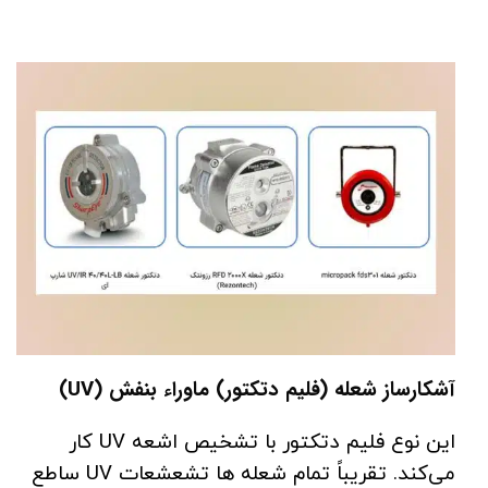
آشکارساز شعله (فلیم دتکتور) ماوراء بنفش (UV)
این نوع فلیم دتکتور با تشخیص اشعه UV کار
می‌کند. تقریباً تمام شعله ها تشعشعات UV ساطع