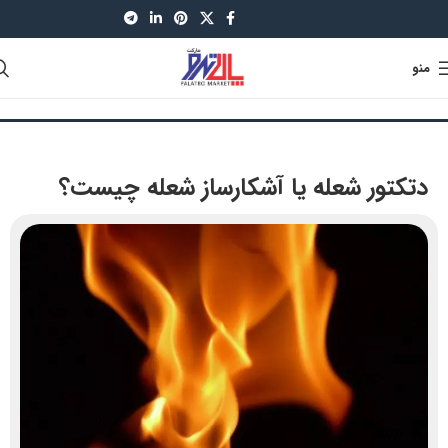
021-88521630
منو
دتکتور شعله یا آشکارساز شعله چیست؟