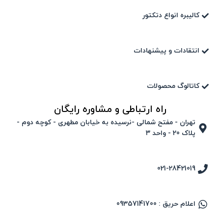
کالیبره انواع دتکتور
انتقادات و پیشنهادات
کاتالوگ محصولات
راه ارتباطی و مشاوره رایگان
تهران - مفتح شمالی -نرسیده به خیابان مطهری - کوچه دوم -
پلاک 20 - واحد ۳
021-28421019
اعلام حریق : 09357141700