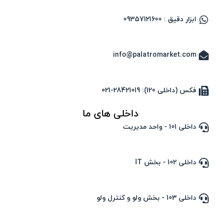
ابزار دقیق : 09357121600
info@palatromarket.com
فکس (داخلی 120): 28421019-021
داخلی های ما
داخلی 101 - واحد مدیریت
داخلی 102 - بخش IT
داخلی 103 - بخش ولو و کنترل ولو