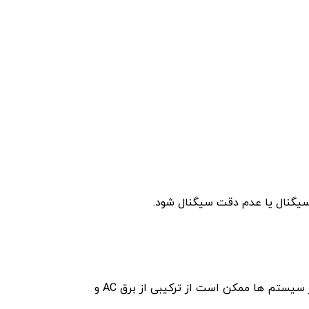
 سیگنال یا عدم دقت سیگنال شود.
فشار برای تولید سیگنال های الکتریکی به منبع تغذیه نیاز دارند. معمولاً 4-20 میلی آمپر یا 0-10 ولت DC است. برخی از سیستم ها ممکن است از ترکیبی از برق AC و