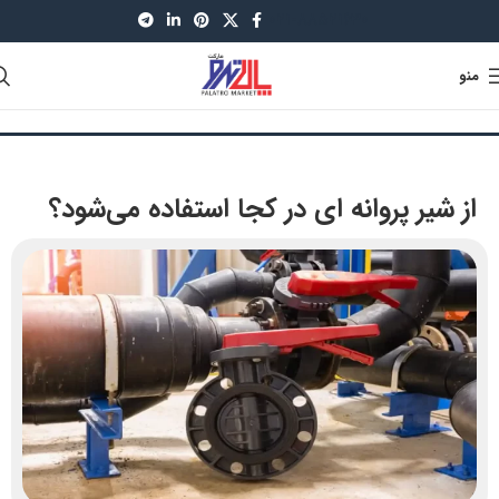
021-88521630
منو
از شیر پروانه ای در کجا استفاده می‌شود؟