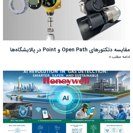
مقایسه دتکتورهای Open Path و Point در پالایشگاه‌ها
ادامه مطلب »