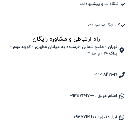
انتقادات و پیشنهادات
کاتالوگ محصولات
راه ارتباطی و مشاوره رایگان
تهران - مفتح شمالی -نرسیده به خیابان مطهری - کوچه دوم -
پلاک 20 - واحد ۳
021-28421019
اعلام حریق : 09357141700
ابزار دقیق : 09357121600